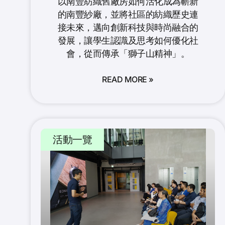
以南豐紡織舊廠房如何活化成為嶄新
的南豐紗廠，並將社區的紡織歷史連
接未來，邁向創新科技與時尚融合的
發展，讓學生認識及思考如何優化社
會，從而傳承「獅子山精神」。
READ MORE »
活動一覽