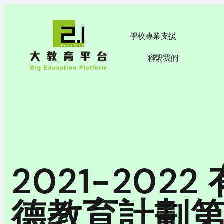
學校專業支援
聯繫我們
2021-20
德教育計劃