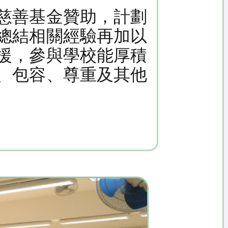
慈善基金贊助，計劃
總結相關經驗再加以
援，參與學校能厚積
、包容、尊重及其他