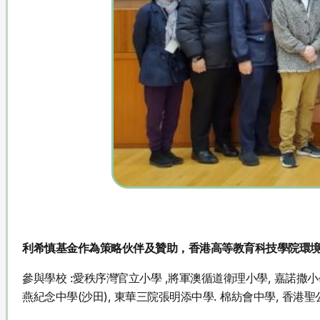
利希慎基金作為策略伙伴及贊助，香港高等教育科技學院環境及設計學
參與學校 :愛秩序灣官立小學 ,將軍澳循道衛理小學, 嘉諾撒小
燕紀念中學(沙田), 東華三院張明添中學. 棉紡會中學, 香