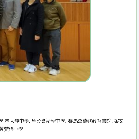
,林大輝中學, 聖公會諸聖中學, 賽馬會萬鈞毅智書院. 梁文
會黃楚標中學