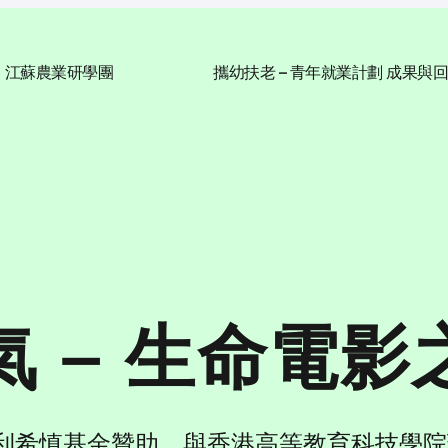
江蘇農業研學團
攜幼扶老 – 青年就業計劃 成果與
爭氣 – 生命電影
」是由利希慎基金贊助，與香港高等教育科技